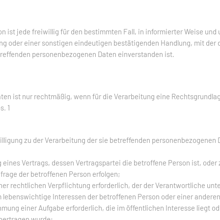
on ist jede freiwillig für den bestimmten Fall, in informierter Weise 
g oder einer sonstigen eindeutigen bestätigenden Handlung, mit der d
betreffenden personenbezogenen Daten einverstanden ist.
en ist nur rechtmäßig, wenn für die Verarbeitung eine Rechtsgrundlag
s. 1
willigung zu der Verarbeitung der sie betreffenden personenbezogenen
ng eines Vertrags, dessen Vertragspartei die betroffene Person ist, ode
frage der betroffenen Person erfolgen;
iner rechtlichen Verpflichtung erforderlich, der der Verantwortliche unte
um lebenswichtige Interessen der betroffenen Person oder einer andere
hmung einer Aufgabe erforderlich, die im öffentlichen Interesse liegt o
übertragen wurde;