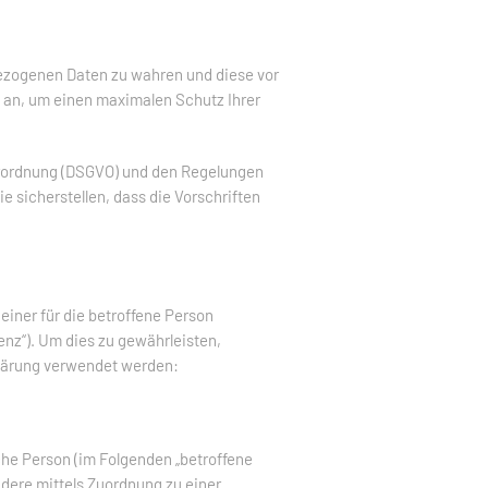
nbezogenen Daten zu wahren und diese vor
 an, um einen maximalen Schutz Ihrer
erordnung (DSGVO) und den Regelungen
sicherstellen, dass die Vorschriften
iner für die betroffene Person
nz“). Um dies zu gewährleisten,
klärung verwendet werden:
iche Person (im Folgenden „betroffene
ondere mittels Zuordnung zu einer