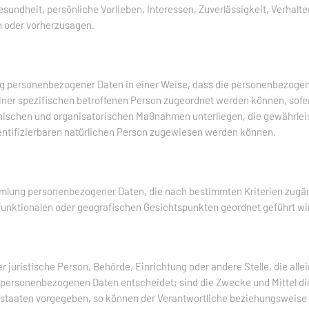
esundheit, persönliche Vorlieben, Interessen, Zuverlässigkeit, Verhalt
n oder vorherzusagen.
ung personenbezogener Daten in einer Weise, dass die personenbezog
einer spezifischen betroffenen Person zugeordnet werden können, sofe
ischen und organisatorischen Maßnahmen unterliegen, die gewährlei
identifizierbaren natürlichen Person zugewiesen werden können.
ammlung personenbezogener Daten, die nach bestimmten Kriterien zugän
funktionalen oder geografischen Gesichtspunkten geordnet geführt wi
der juristische Person, Behörde, Einrichtung oder andere Stelle, die al
 personenbezogenen Daten entscheidet; sind die Zwecke und Mittel di
dstaaten vorgegeben, so können der Verantwortliche beziehungsweise 