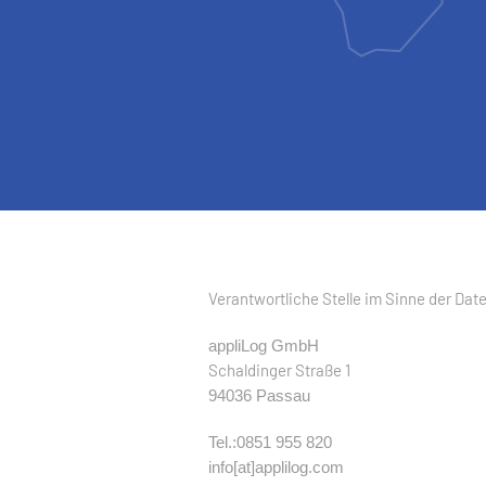
Verantwortliche Stelle im Sinne der Da
appliLog GmbH
Schaldinger Straße 1
94036 Passau
Tel.:0851 955 820
info[at]applilog.com