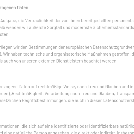
ezogenen Daten
 Aufgabe, die Vertraulichkeit der von Ihnen bereitgestellten persone
alb wenden wir äußerste Sorgfalt und modernste Sicherheitsstandards
sten.
erliegen wir den Bestimmungen der europäischen Datenschutzgrundv
Wir haben technische und organisatorische Maßnahmen getroffen, die 
ls auch von unseren externen Dienstleistern beachtet werden.
bezogene Daten auf rechtmäßige Weise, nach Treu und Glauben und in e
rden („Rechtmäßigkeit, Verarbeitung nach Treu und Glauben, Transpare
 gesetzlichen Begriffsbestimmungen, die auch in dieser Datenschutzer
mationen, die sich auf eine identifizierte oder identifizierbare natürl
ird eine natürliche Person angesehen, die direkt oder indirekt, insbes